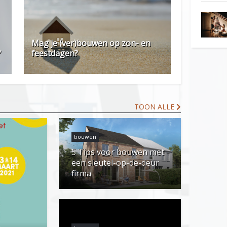
Mag je (ver)bouwen op zon- en
?
feestdagen?
TOON ALLE
bouwen
5 Tips voor bouwen met
een sleutel-op-de-deur
firma