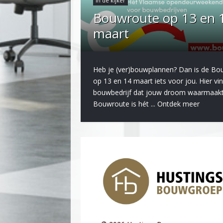
in de kijker
Bouwroute op 13 en 
maart
Heb je (ver)bouwplannen? Dan is de Bo
op 13 en 14 maart iets voor jou. Hier vin
bouwbedrijf dat jouw droom waarmaakt
Bouwroute is hét ...
Ontdek meer