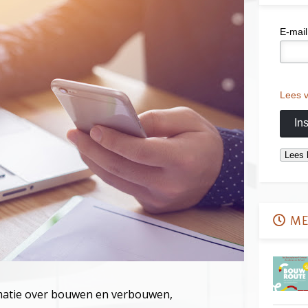
E-mail
Lees v
ME
matie over bouwen en verbouwen,