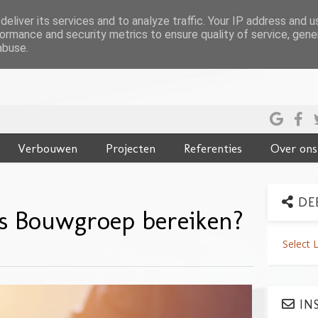
eliver its services and to analyze traffic. Your IP address and 
ormance and security metrics to ensure quality of service, gen
abuse.
Verbouwen
Projecten
Referenties
Over ons
DE
gs Bouwgroep bereiken?
Select 
INS