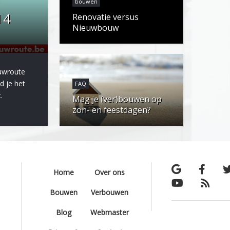
bouwen
14
Renovatie versus
Nieuwbouw
uwroute
d je het
FAQ
.
Mag je (ver)bouwen op
zon- en feestdagen?
Home
Over ons
Bouwen
Verbouwen
Blog
Webmaster