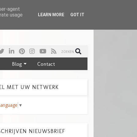
user-agent
erate usage
LEARN MORE
GOT IT
ZOEKEN
Blog
Contact
EL MET UW NETWERK
Language
▼
CHRIJVEN NIEUWSBRIEF